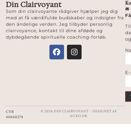
Din Clairvoyant
Ko
Som din clairvoyante rådgiver hjælper jeg dig
Få
med at få værdifulde budskaber og indsigter fra
den åndelige verden. Jeg tilbyder personlig
Ti
clairvoyance, kontakt til dine afdøde og
da
dybdegående spirituelle coaching-forløb.
og
Na
E-
© 2026 DIN CLAIRVOYANT – DESIGNET AF
CVR
AUXO.DK
40640274