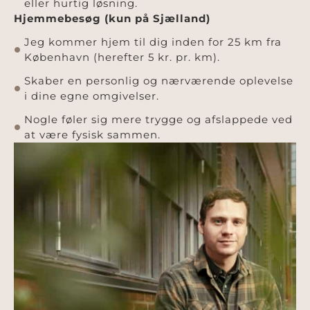
eller hurtig løsning.
Hjemmebesøg (kun på Sjælland)
Jeg kommer hjem til dig inden for 25 km fra
København (herefter 5 kr. pr. km).
Skaber en personlig og nærværende oplevelse
i dine egne omgivelser.
Nogle føler sig mere trygge og afslappede ved
at være fysisk sammen.