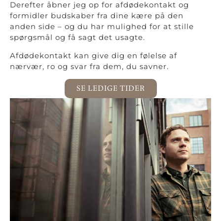
Derefter åbner jeg op for afdødekontakt og
formidler budskaber fra dine kære på den
anden side – og du har mulighed for at stille
spørgsmål og få sagt det usagte.
Afdødekontakt kan give dig en følelse af
nærvær, ro og svar fra dem, du savner.
SE LEDIGE TIDER