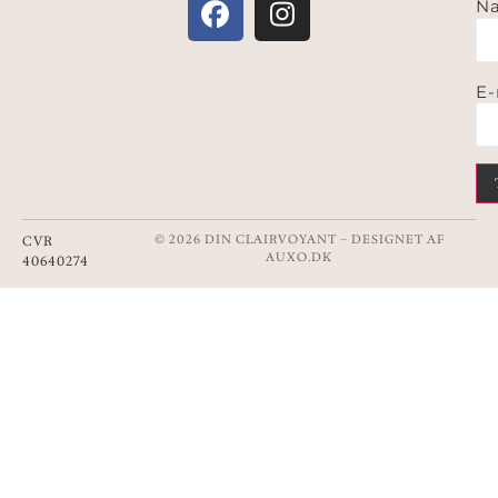
Na
E-
© 2026 DIN CLAIRVOYANT – DESIGNET AF
CVR
AUXO.DK
40640274